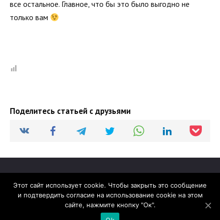
все остальное. Главное, что бы это было выгодно не
только вам
Поделитесь статьей с друзьями
Этот сайт использует cookie. Чтобы закрыть это сообщение
и подтвердить согласие на использование cookie на этом
© 2026 madcats.ru
сайте, нажмите кнопку "Ок".
Сайт работает на теме
Reboot
Ok