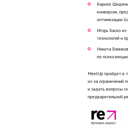
Кирилл Шиденко
конверсии, пре
оптимизации Go
Игорь Баско из
технологий и п
Никита Блинков
по психоэмоцио
MeetUp пройдет в т
из-за ограничений п
и задать вопросы см
предварительной ре