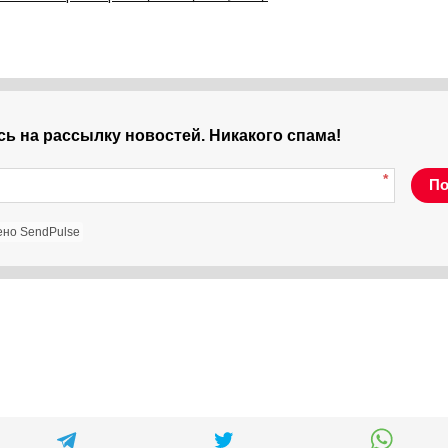
ь на рассылку новостей. Никакого спама!
*
По
ено SendPulse