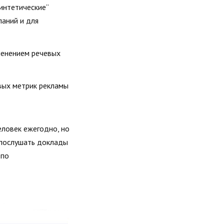
синтетические”
паний и для
менением речевых
вых метрик рекламы
еловек ежегодно, но
у послушать доклады
 по