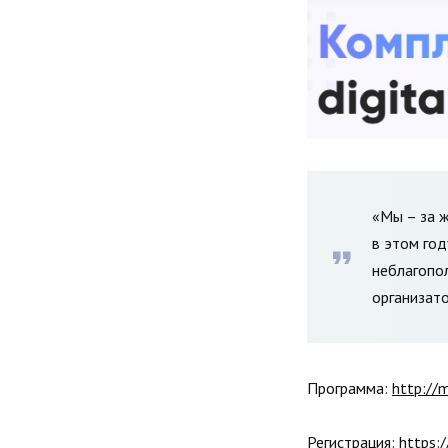
«Мы – за ж
в этом год
неблагопол
организато
Программа:
http://
Регистрация:
https: