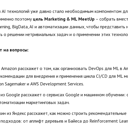
 AI технологий уже давно стало необходимым компонентом дл
 именно поэтому
цель Marketing & ML MeetUp
– собрать вмест
rning, BigData, AI и автоматизации данных, чтобы представить 
ть о решении нетривиальных задач и о применении этих техноло
т на вопросы:
 Amazon расскажет о том, как организовать DevOps для ML в Am
комендации для внедрения и применения цикла CI/CD для ML м
n Sagemaker и AWS Development Services.
m из Google расскажет о сервисах Google и машинном обучении:
томатизации маркетинговых задач.
ин из Яндекс расскажет, как можно строить рекомендательные
подходов: от аплифт деревьев и Байеса до Reinforcement Learn