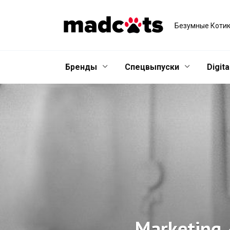
Skip
to
Безумные Котик
content
Бренды
Спецвыпуски
Digita
Marketing 