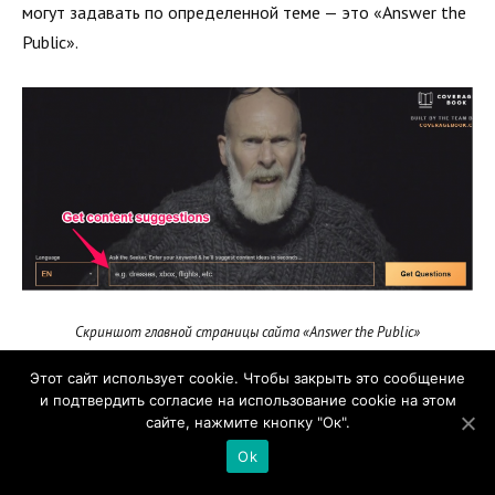
могут задавать по определенной теме — это «Answer the
Public».
Скриншот главной страницы сайта «Answer the Public»
Этот сайт использует cookie. Чтобы закрыть это сообщение
Предположим, вы хотите узнать больше о яблочном
и подтвердить согласие на использование cookie на этом
пироге. Просто введите запрос, и вы получите массу идей
сайте, нажмите кнопку "Ок".
по вопросам, связанным с темой, на которые вы можете
Ok
ответить своим контентом.