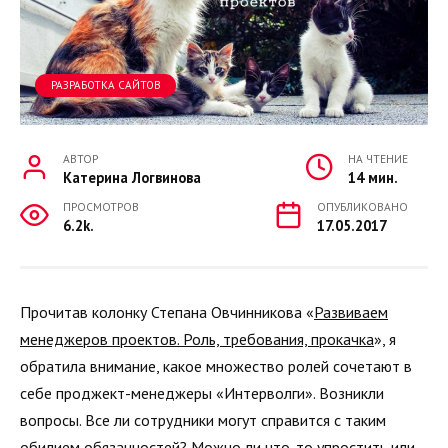
РАЗРАБОТКА САЙТОВ
АВТОР
НА ЧТЕНИЕ
Катерина Логвинова
14 мин.
ПРОСМОТРОВ
ОПУБЛИКОВАНО
6.2k.
17.05.2017
Прочитав колонку Степана Овчинникова «
Развиваем
менеджеров проектов. Роль, требования, прокачка
», я
обратила внимание, какое множество ролей сочетают в
себе проджект-менеджеры «Интерволги». Возникли
вопросы. Все ли сотрудники могут справится с таким
обилием обязанностей? Можно ли что-то упростить или