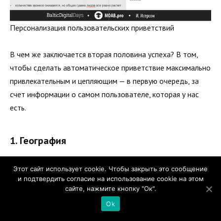
Персонализация пользовательских приветствий
В чем же заключается вторая половина успеха? В том,
чтобы сделать автоматическое приветствие максимально
привлекательным и цепляющим — в первую очередь, за
счет информации о самом пользователе, которая у нас
есть.
1. География
Базы IP-адресов, подобные Sypex или MaxMind, дают
Этот сайт использует cookie. Чтобы закрыть это сообщение
возможность точно и с небольшой погрешностью ( менее
и подтвердить согласие на использование cookie на этом
сайте, нажмите кнопку "Ок".
5%) определять город, в котором находится
пользователь. База
Sypex Geo
содержит около 83000
Ok
городов по всему миру, из которых несколько тысяч — в