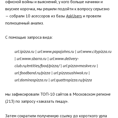
офисной войны и выяснений, у кого больше начинки и
вкуснее корочка, мы решили подойти к вопросу серьезно
— собрали 10 асессоров из базы
AskUsers
и провели
полноценный анализ.
С помощью запроса вида:
url:ipizza.ru | url:www.papajohns.ru | url:www.citypizza.ru
| url:www.sbarro.ru | url:www.delivery-
club.ru/entities/food/pizza/ | url:pizzavmoskve.ru |
url:foodband.ru/pizza | url:pizzasushiwok.ru |
url:dominospizza.ru | url:quattropizza.ru/pizza
мы зафиксировали ТОП-10 сайтов в Московском регионе
(213) по запросу «заказать пиццу».
Затем сократили полученную ссылку до короткого урла