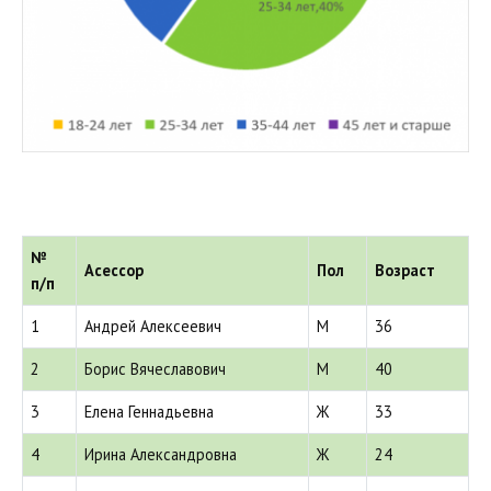
№
Асессор
Пол
Возраст
п/п
1
Андрей Алексеевич
М
36
2
Борис Вячеславович
М
40
3
Елена Геннадьевна
Ж
33
4
Ирина Александровна
Ж
24