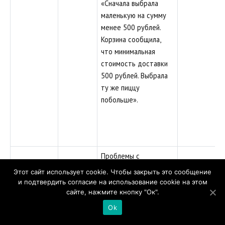
«Сначала выбрала
маленькую на сумму
менее 500 рублей.
Корзина сообщила,
что минимальная
стоимость доставки
500 рублей. Выбрала
ту же пиццу
побольше».
Проблемы с
минимальной суммой
Этот сайт использует cookie. Чтобы закрыть это сообщение
заказа и скидкой:
и подтвердить согласие на использование cookie на этом
сайте, нажмите кнопку "Ок".
«При оформлении
Ok
заказа вылетело