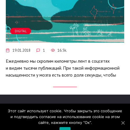
DIGITAL
19.01.2018
1
16.5k.
Ежедневно мы скролим километры лент в соцсетях
и видим тысячи публикаций. При такой информационной
насыщенности у мозга есть всего доля секунды, чтобы
Этот сайт использует cookie. Чтобы закрыть это сообщение
и подтвердить согласие на использование cookie на этом
© 2026 madcats.ru
сайте, нажмите кнопку "Ок".
Сайт работает на теме
Reboot