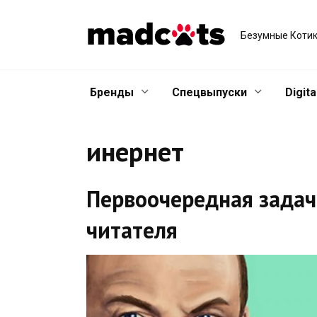
Skip
to
Безумные Котик
content
Бренды
Спецвыпуски
Digita
инернет
Первоочередная задач
читателя