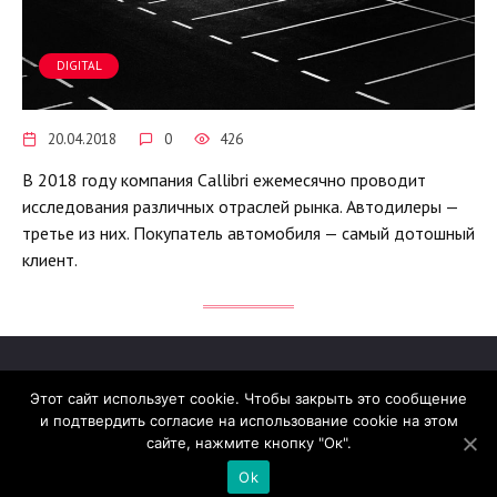
DIGITAL
20.04.2018
0
426
В 2018 году компания Callibri ежемесячно проводит
исследования различных отраслей рынка. Автодилеры —
третье из них. Покупатель автомобиля — самый дотошный
клиент.
Этот сайт использует cookie. Чтобы закрыть это сообщение
и подтвердить согласие на использование cookie на этом
© 2026 madcats.ru
сайте, нажмите кнопку "Ок".
Сайт работает на теме
Reboot
Ok