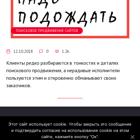
ПОИСКОВОЕ ПРОДВИЖЕНИЕ САЙТОВ
12.10.2018
0
1.2k.
Клиенты редко разбираются в тонкостях и деталях
поискового продвижения, а нерадивые исполнители
пользуются этим и откровенно обманывают своих
заказчиков.
Этот сайт использует cookie. Чтобы закрыть это сообщение
и подтвердить согласие на использование cookie на этом
© 2026 madcats.ru
сайте, нажмите кнопку "Ок".
Сайт работает на теме
Reboot