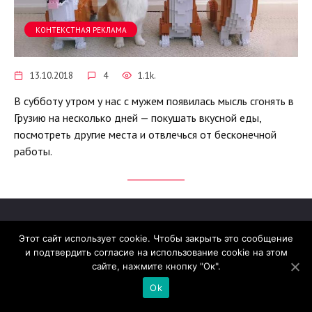
КОНТЕКСТНАЯ РЕКЛАМА
13.10.2018
4
1.1k.
В субботу утром у нас с мужем появилась мысль сгонять в
Грузию на несколько дней — покушать вкусной еды,
посмотреть другие места и отвлечься от бесконечной
работы.
Этот сайт использует cookie. Чтобы закрыть это сообщение
и подтвердить согласие на использование cookie на этом
© 2026 madcats.ru
сайте, нажмите кнопку "Ок".
Сайт работает на теме
Reboot
Ok