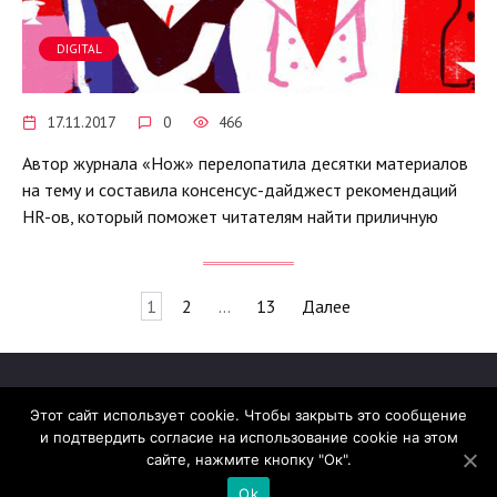
DIGITAL
17.11.2017
0
466
Автор журнала «Нож» перелопатила десятки материалов
на тему и составила консенсус-дайджест рекомендаций
HR-ов, который поможет читателям найти приличную
Навигация
1
2
…
13
Далее
по
записям
Этот сайт использует cookie. Чтобы закрыть это сообщение
и подтвердить согласие на использование cookie на этом
© 2026 madcats.ru
сайте, нажмите кнопку "Ок".
Сайт работает на теме
Reboot
Ok