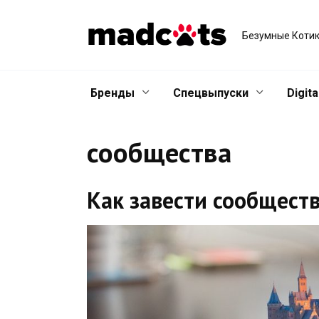
Skip
to
Безумные Котик
content
Бренды
Спецвыпуски
Digita
сообщества
Как завести сообществ