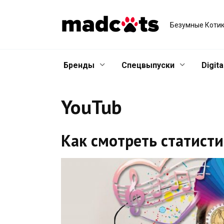
Skip
to
Безумные Котик
content
Бренды
Спецвыпуски
Digita
YouTub
Как смотреть статисти