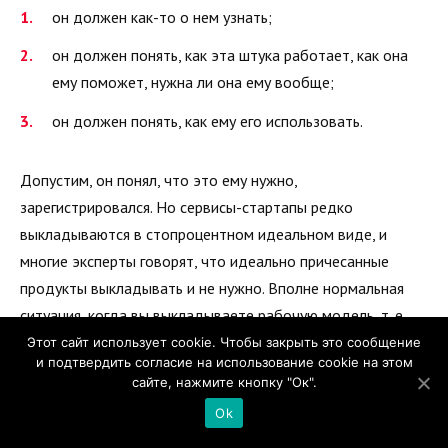
он должен как-то о нем узнать;
он должен понять, как эта штука работает, как она
ему поможет, нужна ли она ему вообще;
он должен понять, как ему его использовать.
Допустим, он понял, что это ему нужно,
зарегистрировался. Но сервисы-стартапы редко
выкладываются в стопроцентном идеальном виде, и
многие эксперты говорят, что идеально причесанные
продукты выкладывать и не нужно. Вполне нормальная
ситуация, когда вы выкладываете рабочую модель, т. е.
все в сервисе работает, но потом постепенно при помощи
Этот сайт использует cookie. Чтобы закрыть это сообщение
и подтвердить согласие на использование cookie на этом
тех же пользователей вы занимаетесь постоянным
сайте, нажмите кнопку "Ок".
обновлением, апдейтом этого продукта. Это даже
Ok
помогает в определенной лояльности пользователей. Они