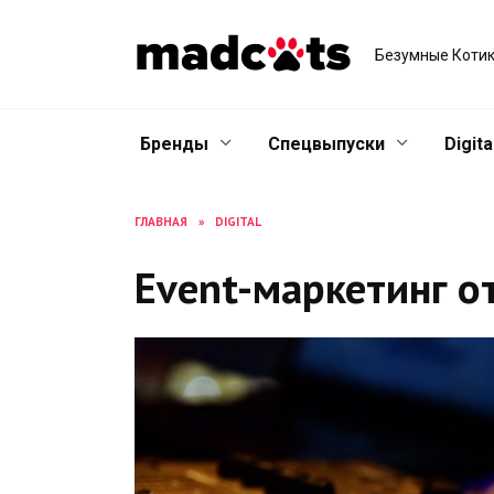
Skip
to
Безумные Котик
content
Бренды
Спецвыпуски
Digita
ГЛАВНАЯ
»
DIGITAL
Event-маркетинг от