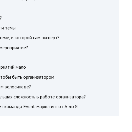
?
 и темы
теме, в которой сам эксперт?
 мероприятие?
приятий мало
чтобы быть организатором
ем велосипеде?
ольшая сложность в работе организатора?
т команда Event-маркетинг от А до Я