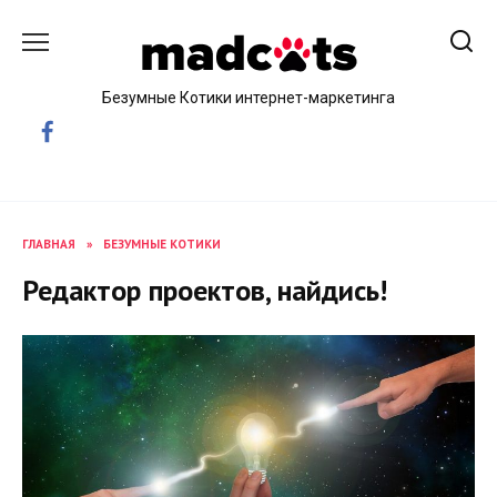
Skip
to
content
Безумные Котики интернет-маркетинга
ГЛАВНАЯ
»
БЕЗУМНЫЕ КОТИКИ
Редактор проектов, найдись!