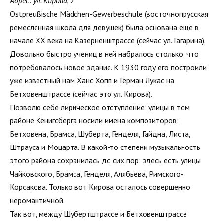
Адрес: ул. Кирова, 7
Ostpreußische Mädchen-Gewerbeschule (восточнопрусская
ремесленная школа для девушек) была основана еще в
начале ХХ века на Казерненштрассе (сейчас ул. Гагарина).
Довольно быстро учениц в ней набралось столько, что
потребовалось новое здание. К 1930 году его построили
уже известный нам Ханс Хопп и Герман Лукас на
Бетховенштрассе (сейчас это ул. Кирова).
Позволю себе лирическое отступление: улицы в том
районе Кёнигсберга носили имена композиторов:
Бетховена, Брамса, Шуберта, Генделя, Гайдна, Листа,
Штрауса и Моцарта. В какой-то степени музыкальность
этого района сохранилась до сих пор: здесь есть улицы
Чайковского, Брамса, Генделя, Алябьева, Римского-
Корсакова. Только вот Кирова осталось совершенно
неромантичной.
Так вот, между Шубертштрассе и Бетховенштрассе