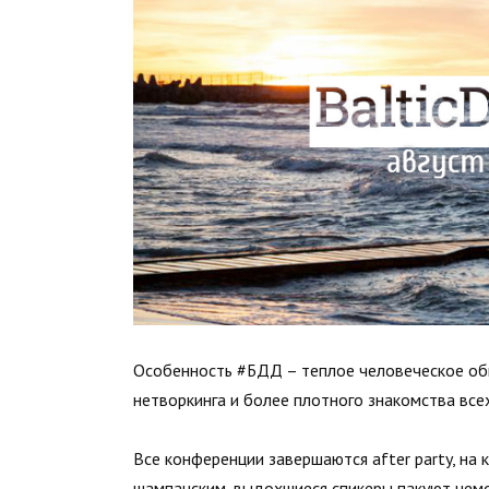
Особенность #БДД – теплое человеческое об
нетворкинга и более плотного знакомства всех
Все конференции завершаются after party, на
шампанским, выдохшиеся спикеры пакуют чемо