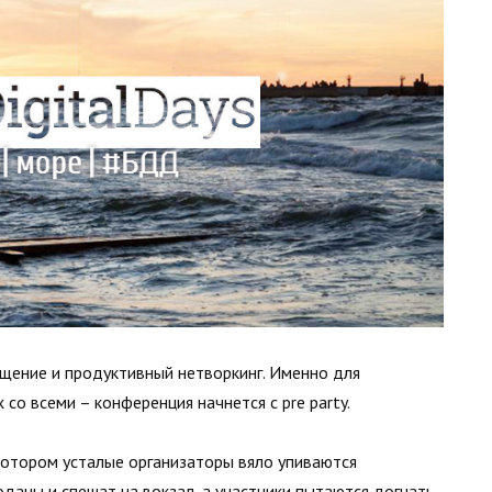
щение и продуктивный нетворкинг. Именно для
 со всеми – конференция начнется с pre party.
 котором усталые организаторы вяло упиваются
даны и спешат на вокзал, а участники пытаются догнать