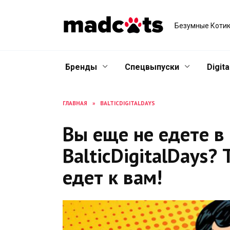
Skip
to
Безумные Котик
content
Бренды
Спецвыпуски
Digita
ГЛАВНАЯ
»
BALTICDIGITALDAYS
Вы еще не едете в
BalticDigitalDays? 
едет к вам!