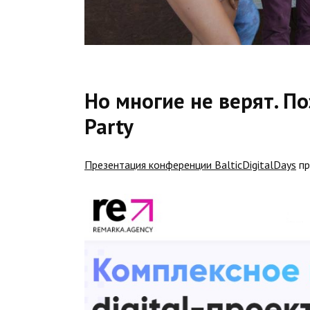
Но многие не верят. П
Party
Презентация конференции BalticDigitalDays
пр