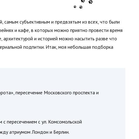
й, самым субъективным и предвзятым из всех, что были
офейнях и кафе, в которых можно приятно провести время
е, архитектурой и историей можно насытить разве что
териальной подпитки. Итак, моя небольшая подборка
орота», пересечение Московского проспекта и
м с пересечением с ул. Комсомольской
жду атриумом Лондон и Берлин.