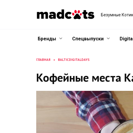
Skip
to
Безумные Котик
content
Бренды
Спецвыпуски
Digita
ГЛАВНАЯ
»
BALTICDIGITALDAYS
Кофейные места К