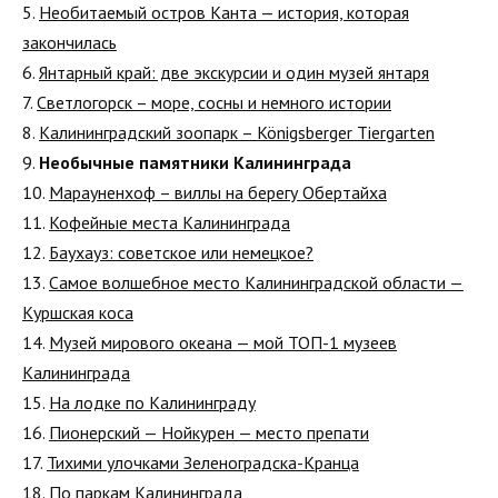
5.
Необитаемый остров Канта — история, которая
закончилась
6.
Янтарный край: две экскурсии и один музей янтаря
7.
Светлогорск – море, сосны и немного истории
8.
Калининградский зоопарк – Königsberger Tiergarten
9.
Необычные памятники Калининграда
10.
Марауненхоф – виллы на берегу Обертайха
11.
Кофейные места Калининграда
12.
Баухауз: советское или немецкое?
13.
Самое волшебное место Калининградской области —
Куршская коса
14.
Музей мирового океана — мой ТОП-1 музеев
Калининграда
15.
На лодке по Калининграду
16.
Пионерский — Нойкурен — место препати
17.
Тихими улочками Зеленоградска-Кранца
18.
По паркам Калининграда