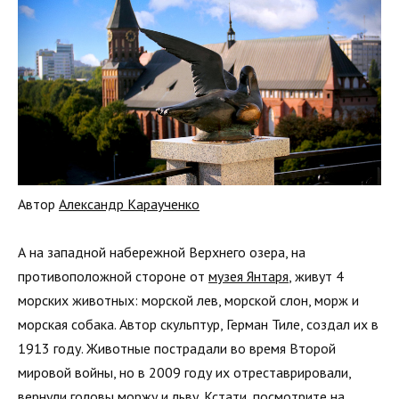
Автор
Александр Караученко
А на западной набережной Верхнего озера, на
противоположной стороне от
музея Янтаря
, живут 4
морских животных: морской лев, морской слон, морж и
морская собака. Автор скульптур, Герман Тиле, создал их в
1913 году. Животные пострадали во время Второй
мировой войны, но в 2009 году их отреставрировали,
вернули головы моржу и льву. Кстати, посмотрите на