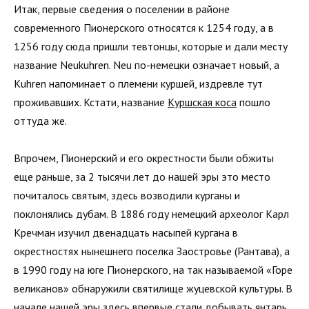
Итак, первые сведения о поселении в районе
современного Пионерского относятся к 1254 году, а в
1256 году сюда пришли тевтонцы, которые и дали месту
название Neukuhren. Neu по-немецки означает новый, а
Kuhren напоминает о племени куршей, издревле тут
проживавших. Кстати, название
Куршская коса
пошло
оттуда же.
Впрочем, Пионерский и его окрестности были обжиты
еще раньше, за 2 тысячи лет до нашей эры это место
почиталось святым, здесь возводили курганы и
поклонялись дубам. В 1886 году немецкий археолог Карл
Кречман изучил двенадцать насыпей кургана в
окрестностях нынешнего поселка Заостровье (Рантава), а
в 1990 году на юге Пионерского, на так называемой «Горе
великанов» обнаружили святилище жуцевской культуры. В
начале нашей эры здесь впервые стали добывать янтарь