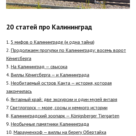
20 статей про Калининград
1.
5 мифов о Калининграде (и одна тайна)
2.
Продолжаем прогулки по Калининграду: восемь ворот
Кёнигсберга
3.
На Калининград — свысока
4.
Виллы Кёнигсберга — и Калининграда
5.
Необитаемый остров Канта — история, которая
закончилась
6.
Янтарный край: две экскурсии и один музей янтаря
7.
Светлогорск — море, сосны и немного истории
8.
Калининградский зоопарк — Königsberger Tiergarten
9.
Необычные памятники Калининграда
10.
Марауненхоф — виллы на берегу Обертайха