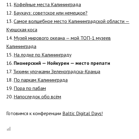
11.
Кофейные места Калининграда
12.
Баухауз: советское или немецкое?
13.
Самое волшебное место Калининградской области —
Куршская коса
14.
Музей мирового океана — мой ТОП-1 музеев
Калининграда
15.
На лодке по Калининграду
16.
Пионерский — Нойкурен — место препати
17.
Тихими улочками Зеленоградска-Кранца
18.
По паркам Калининграда
19.
Пора по пабам
20.
Напоследок обо всём
Готовимся к конференции
Baltiс Digital Days!