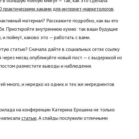
 в большую «белую книгу» — так, как это сделала
0 практическими хаками для интернет-маркетологов
.
активный материал? Расскажите подробно, как вы его
ебя. Приоткройте внутреннюю кухню: так ваши будущие
 и поймут, каково это — работать с вами.
утую статью? Сначала дайте в социальных сетях ссылку
А через месяц опубликуйте новый пост — с выдержкой из
м постом разместите выводы и наблюдения.
й много, и нередко из одних и тех же ингредиентов
оклада на конференции Катерина Ерошина не только
и написала
статью
. А слайды послужили отличными