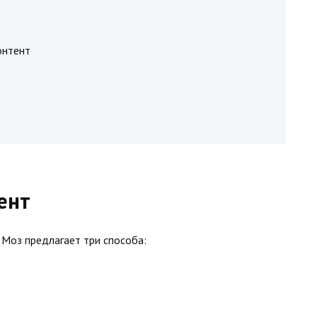
онтент
ент
 Моз предлагает три способа: