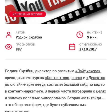
КОНТЕНТ-МАРКЕТИНГ
АВТОР
НА ЧТЕНИЕ
Родион Скрябин
9 мин.
ПРОСМОТРОВ
ОПУБЛИКОВАНО
887
27.10.2017
Родион Скрябин, директор по развитию
«Лайфхакера»
,
преподаватель курсов
«Контент-продюсер»
и
«Директор
по онлайн-маркетингу»
, составил большой гайд по видео
в контент-маркетинге. В
первой части
поговорили о целях
и задачах полезных видеороликов. Вторая часть гайда —
это обзор платформ, где будет публиковаться
видеоконтент.