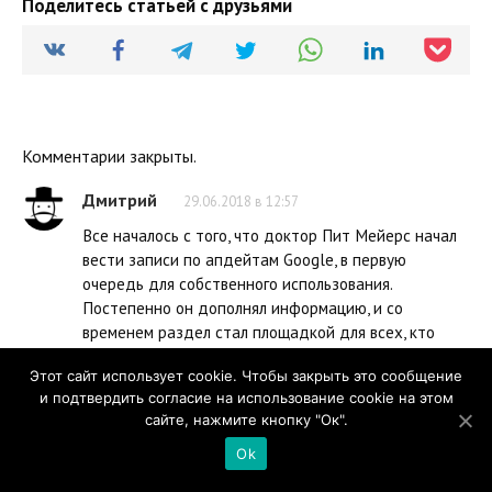
Поделитесь статьей с друзьями
Комментарии закрыты.
Дмитрий
29.06.2018 в 12:57
Все началось с того, что доктор Пит Мейерс начал
вести записи по апдейтам Googlе, в первую
очередь для собственного использования.
Постепенно он дополнял информацию, и со
временем раздел стал площадкой для всех, кто
интересуется изменениями поисковой системы. С
Этот сайт использует cookie. Чтобы закрыть это сообщение
минимальными затратами на поддержание
и подтвердить согласие на использование cookie на этом
актуальности страница собрала более 1,7 млн
сайте, нажмите кнопку "Ок".
просмотров со времени своего появления в 2011
году.
Ok
А какую выгоду это принесло компании. Просмотров