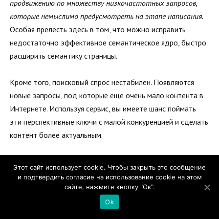
продвижению по множеству низкочастотных запросов,
которые немыслимо предусмотреть на этапе написания.
Особая прелесть здесь в том, что можно исправить
недостаточно эффективное семантическое ядро, быстро
расширить семантику страницы.
Кроме того, поисковый спрос нестабилен. Появляются
новые запросы, под которые еще очень мало контента в
Интернете. Используя сервис, вы имеете шанс поймать
эти перспективные ключи с малой конкуренцией и сделать
контент более актуальным.
Вот пример — скриншот анализа моего поста
об охвате
Этот сайт использует cookie. Чтобы закрыть это сообщение
записи ВК
:
и подтвердить согласие на использование cookie на этом
сайте, нажмите кнопку "Ок".
Ok