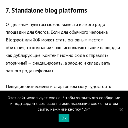
7. Standalone blog platforms
Отдельным пунктом можно вынести всякого рода
площадки для блогов. Если для обычного человека
Blogspot или ЖЖ может стать основным местом
обитания, то компании чаще используют такие площадки
как дублирующие. Контент можно сюда отправлять
вторичный — синдицировать, а заодно и складывать
разного рода неформат.
Пишущие бизнесмены и стартаперы могут удостоить
своим вниманием ресурс
Spark
. Платформа создавалась
Этот сайт использует cookie. Чтобы закрыть это сообщение
как специализированная соцсеть, где представители
и подтвердить согласие на использование cookie на этом
малого бизнеса могли бы делиться опытом и находить
сайте, нажмите кнопку "Ок".
единомышленников. Здесь можно не просто анонсировать
Ok
публикации, но и привлекать инвесторов и партнеров,