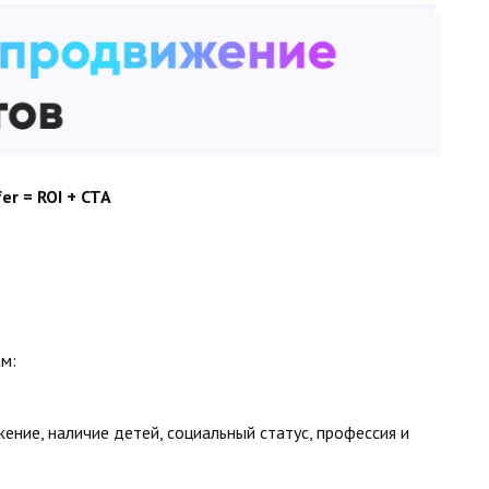
er = ROI + CTA
м:
жение, наличие детей, социальный статус, профессия и