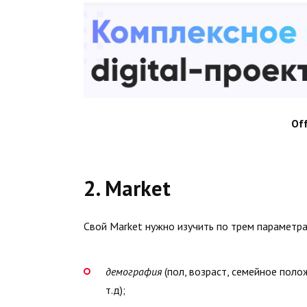
Off
2. Market
Свой Market нужно изучить по трем параметра
демография
(пол, возраст, семейное поло
т.д);