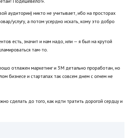
летай! Подешевело!».
ой аудитории) никто не учитывает, ибо на просторах
овар/услугу, а потом усердно искать, кому это добро
нтов есть, значит и нам надо, или — я был на крутой
кламироваться там-то.
орошо отлажен маркетинг и 3М детально проработан, но
лом бизнесе и стартапах так совсем днем с огнем не
ужно сделать до того, как идти тратить дорогой сердцу и