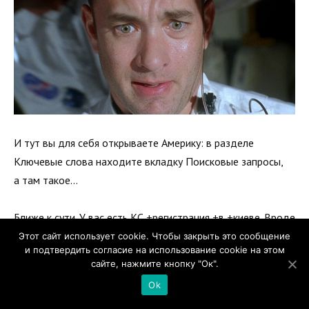
И тут вы для себя открываете Америку: в разделе
Ключевые слова находите вкладку Поисковые запросы,
а там такое…
Ближе к сути. У вас есть КС +регистрация +в +киеве. Вроде
относится к вашим услугам, но посмотрев запросы,
Этот сайт использует cookie. Чтобы закрыть это сообщение
и подтвердить согласие на использование cookie на этом
вы понимаете, что данный ключ принес вам кучу мусора.
сайте, нажмите кнопку "Ок".
Например, ваша реклама показывалась по запросам:
Ok
регистрация в детсад Киева, регистрация авто/жилья/