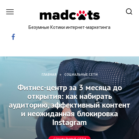
Skip
to
content
Безумные Котики интернет-маркетинга
ГЛАВНАЯ
»
СОЦИАЛЬНЫЕ СЕТИ
Фитнес-центр за 3 месяца до
открытия: как набирать
аудиторию, эффективный контент
и неожиданная блокировка
Instagram