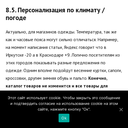
8.5. Персонализация по климату /
погоде
Актуально, для магазинов одежды. Температура, так же
как и часовые пояса могут сильно отличаться. Например,
на момент написания статьи, Яндекс говорит что в
Иркутске -20 а в Краснодаре +9. Логично посетителям из
этих городов показывать разные предложения по
одежде. Одним вполне подойдут весенние куртки, сапоги,
кроссовки, другим зимняя обувь и пальто.
Конечно,
каталог товаров не изменится и все товары для
любого города будут одинаковыми, но речь о том,
Этот сайт использует cookie. Чтобы закрыть это сообщение
чтобы более подходящие товары поднимать в
и подтвердить согласие на использование cookie на этом
списках и делать более заметными.
сайте, нажмите кнопку "Ок".
Ok
Помню, что обещал давать тут только идеи простые в