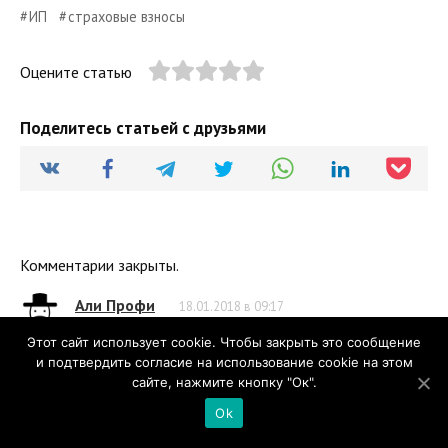
ИП
страховые взносы
Оцените статью
Поделитесь статьей с друзьями
Комментарии закрыты.
Али Профи
18.01.2018 в 09:17
Спасибо, было очень полезно, я ИП первый год, так
Этот сайт использует cookie. Чтобы закрыть это сообщение
что для меня это всё новое.
и подтвердить согласие на использование cookie на этом
сайте, нажмите кнопку "Ок".
Татьяна
18.01.2018 в 10:49
Ok
Привет! Пишите ваши вопросы в комментариях. Я