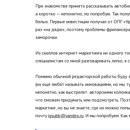
При знакомстве принято рассказывать автобио
а коротко — непонятно, но попробую. Так пол
белых. Первые инвестиции получал от ОПГ «Ур
раз «на дядю», поэтому проблемы фрилансера
заморочки.
Из скиллов интернет-маркетинга ни одного топ
специалистам со мной разговаривать легко, я
Помимо обычной редакторской работы буду з
(их ещё любят называть инновациями, но мы т
непонятно, как выстрелят: авторскими колонк
что сможем придумать или подсмотреть. Поэто
маркетинг, но вы не знаете, где их можно поп
почту
igsubb@yandex.ru
. И мы попробуем. Как 