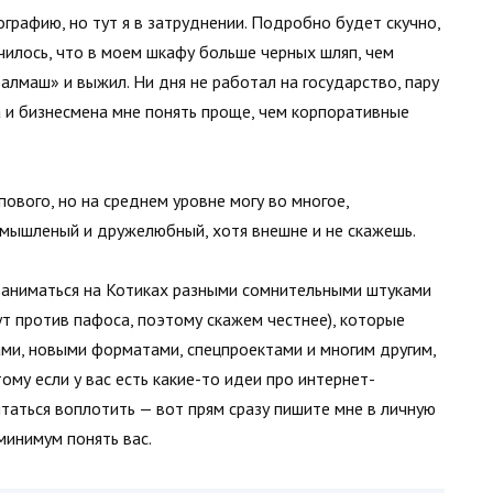
графию, но тут я в затруднении. Подробно будет скучно,
училось, что в моем шкафу больше черных шляп, чем
алмаш» и выжил. Ни дня не работал на государство, пару
 и бизнесмена мне понять проще, чем корпоративные
ового, но на среднем уровне могу во многое,
 смышленый и дружелюбный, хотя внешне и не скажешь.
аниматься на Котиках разными сомнительными штуками
ут против пафоса, поэтому скажем честнее), которые
ами, новыми форматами, спецпроектами и многим другим,
му если у вас есть какие-то идеи про интернет-
ытаться воплотить — вот прям сразу пишите мне в личную
минимум понять вас.