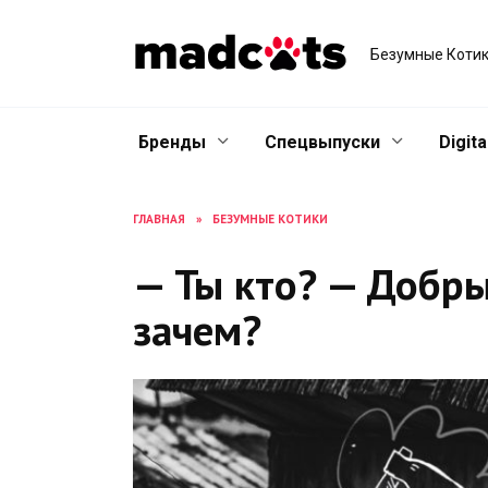
Skip
to
Безумные Котик
content
Бренды
Спецвыпуски
Digita
ГЛАВНАЯ
»
БЕЗУМНЫЕ КОТИКИ
— Ты кто? — Добры
зачем?