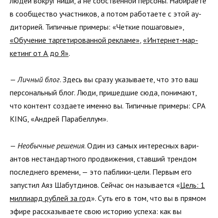
людей вокруг ниши, а не собственной персоны. Набираете
в сообщество участников, а потом работаете с этой ау­
диторией. Типичные примеры: «Четкие пошаговые»,
«Обучение таргетированной рекламе»
,
«Интернет-мар­
кетинг от А до Я»
.
—
Личный блог
. Здесь вы сразу указываете, что это ваш
персональный блог. Люди, пришедшие сюда, понимают,
что контент создаете именно вы. Типичные примеры: СPA
KING, «Андрей Па­рабеллум».
—
Необычные решения
. Один из самых интересных вари­
антов нестандартного продвижения, ставший трендом
последнего времени, — это паблики-цели. Первым его
запустил Аяз Шабутдинов. Сейчас он называется «
Цель: 1
миллиард рублей за год
». Суть его в том, что вы в прямом
эфире рассказываете свою историю успеха: как вы