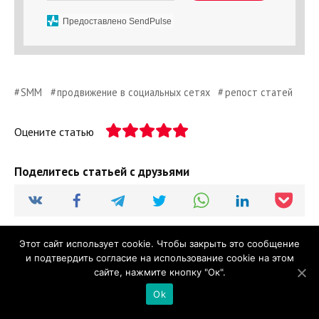
Предоставлено SendPulse
SMM
продвижение в социальных сетях
репост статей
Оцените статью
Поделитесь статьей с друзьями
Этот сайт использует cookie. Чтобы закрыть это сообщение
и подтвердить согласие на использование cookie на этом
сайте, нажмите кнопку "Ок".
Вам также будет интересно
Ok