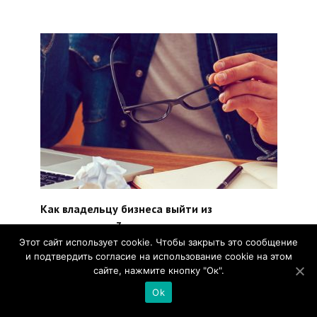
Как владельцу бизнеса выйти из
операционки: 3 секрета
Этот сайт использует cookie. Чтобы закрыть это сообщение
Мечта многих предпринимателей — выйти из
и подтвердить согласие на использование cookie на этом
операционной
сайте, нажмите кнопку "Ок".
0
728
Ok